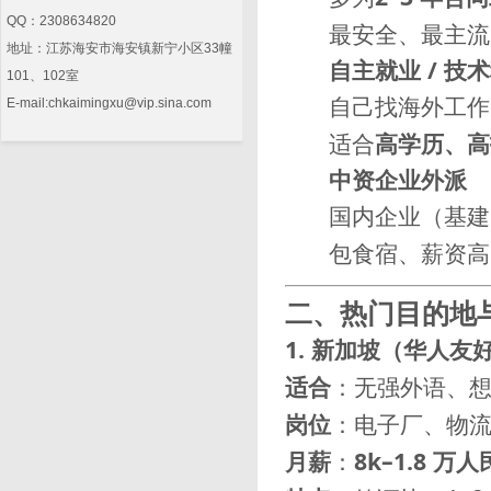
QQ：2308634820
最安全、最主流
地址：江苏海安市海安镇新宁小区33幢
自主就业 / 技
101、102室
自己找海外工作
E-mail:chkaimingxu@vip.sina.com
适合
高学历、高
中资企业外派
国内企业（基建
包食宿、薪资高
二、热门目的地与
1. 新加坡（华人友
适合
：无强外语、
岗位
：电子厂、物
月薪
：
8k–1.8 万