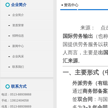
企业简介
资讯中心
企业简介
资质荣誉
来源： 点
国际劳务输出
（也称
招聘信息
国提供劳务服务以
新闻中心
人而言，主要是
出
企业风采
汇来源
。
联系我们
一、主要形式（
外派劳务（有组
联系方式
通过
商务部备案
电话：0513-88939868
签
双合同
：与国
手机：13912404058
多为
2–3 年合
传真：0513-88939869