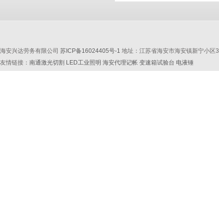
海安兴达劳务有限公司
苏ICP备16024405号-1
地址：江苏省海安市海安镇新宁小区33幢101、
友情链接：
南通激光切割
LED工业照明
海安代理记帐
变速箱试验台
电液锤