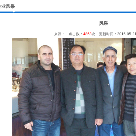
企业风采
风采
来源： 点击数：
4868
次 更新时间：2016-05-21 1