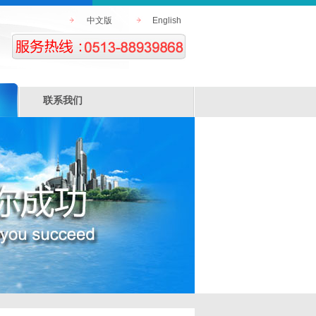
中文版
English
联系我们