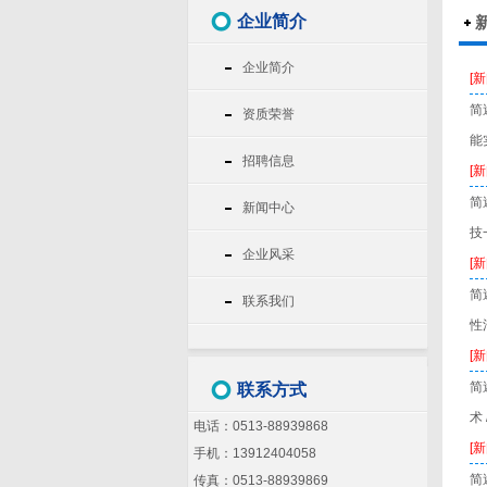
企业简介
企业简介
[
简
资质荣誉
能
招聘信息
[
简
新闻中心
技
企业风采
[
简
联系我们
性
[
简
联系方式
术
电话：0513-88939868
[
手机：13912404058
简
传真：0513-88939869