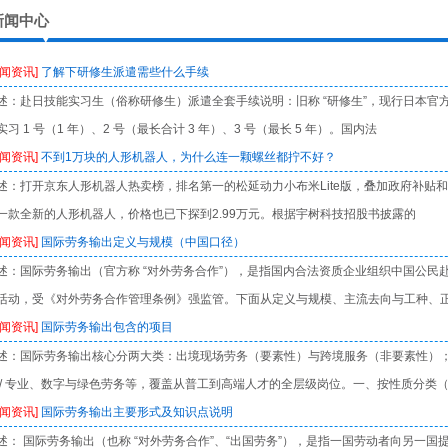
新闻中心
新闻资讯]
了解下研修生派遣需些什么手续
述：赴日技能实习生（俗称研修生）派遣全套手续说明：旧称 “研修生”，现行日本官
实习 1 号（1 年）、2 号（最长合计 3 年）、3 号（最长 5 年）。国内法
新闻资讯]
不到1万块的人形机器人，为什么连一颗螺丝都拧不好？
述：打开京东人形机器人热卖榜，排名第一的松延动力小布米Lite版，叠加政府补贴和6
一款全新的人形机器人，价格也已下探到2.99万元。根据宇树科技招股书披露的
新闻资讯]
国际劳务输出定义与规模（中国口径）
述：国际劳务输出（官方称 “对外劳务合作”），是指国内合法资质企业组织中国公民
活动，受《对外劳务合作管理条例》强监管。下面从定义与规模、主流去向与工种、
新闻资讯]
国际劳务输出包含的项目
述：国际劳务输出核心分两大类：出境现场劳务（要素性）与跨境服务（非要素性）
 / 专业、数字与绿色劳务等，覆盖从普工到高端人才的全层级岗位。一、按性质分类
新闻资讯]
国际劳务输出主要形式及知识点说明
述： 国际劳务输出（也称 “对外劳务合作”、“出国劳务”），是指一国劳动者向另一